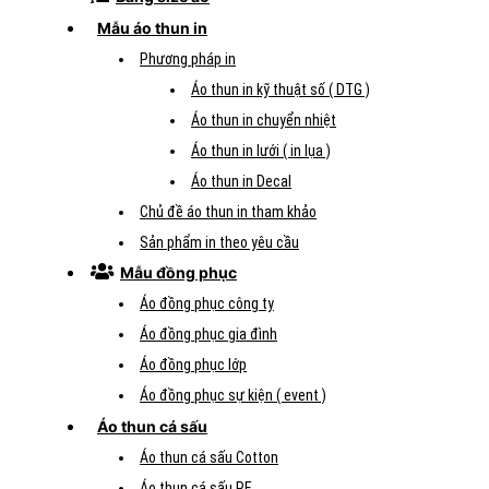
Mẫu áo thun in
Phương pháp in
Áo thun in kỹ thuật số ( DTG )
Áo thun in chuyển nhiệt
Áo thun in lưới ( in lụa )
Áo thun in Decal
Chủ đề áo thun in tham khảo
Sản phẩm in theo yêu cầu
Mẫu đồng phục
Áo đồng phục công ty
Áo đồng phục gia đình
Áo đồng phục lớp
Áo đồng phục sự kiện ( event )
Áo thun cá sấu
Áo thun cá sấu Cotton
Áo thun cá sấu PE