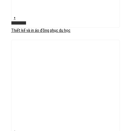
+
Xem nhanh
Thiết kế và in áo đồng phục du học