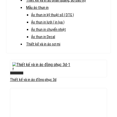
Thiết kế và in áo phản quang, áo bảo hộ
Mẫu áo thun in
Áo thun in kỹ thuật số ( DTG )
Áo thun in lưới ( in lụa )
Áo thun in chuyển nhiệt
Áo thun in Decal
Thiết kế và in áo sơ mi
+
Xem nhanh
Thiết kế và in áo đồng phục 3d