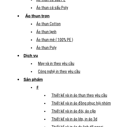
Áo thun cá sấu Poly
Áo thun trơn
Áo thun Cotton
Áo thun lạnh
Áo thun mè ( 100% PE )
Áo thun Poly
Dịch vụ
May và in theo yêu cầu
Công nghệ in theo yêu cầu
Sản phẩm
#
Thiết kế và in áo thun theo yêu cầu
Thiết kế và in áo đồng phục hội nhóm
Thiết kế và in áo đôi, áo cặp
Thiết kế và in áo lớp, in áo 3d
Thiết kế và in áo du lịch dã ngoại