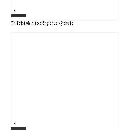
+
Xem nhanh
Thiết kế và in áo đồng phục kỹ thuật
+
Xem nhanh