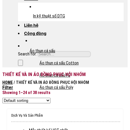
In kỹ thuật số DTG
Liên hệ
Cộng đồng
Áo thun cá sấu
Search for:
Áo thun cá sấu Cotton
THIẾT KẾ VÀ IN ÁO ĐỒNG PHỤC HỘI NHÓM
Áo thun cá sấu PE
HOME
/
THIẾT KẾ VÀ IN ÁO ĐỒNG PHỤC HỘI NHÓM
Áo thun cá sấu Poly
Filter
Showing 1–24 of 38 results
Dịch Vụ Và Sản Phẩm