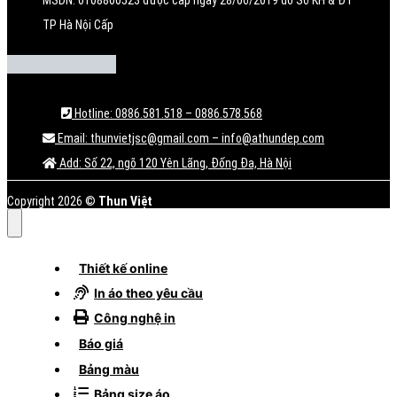
TP Hà Nội Cấp
Hotline: 0886.581.518 – 0886.578.568
Email: thunvietjsc@gmail.com – info@athundep.com
Add: Số 22, ngõ 120 Yên Lãng, Đống Đa, Hà Nội
Copyright 2026 ©
Thun Việt
Thiết kế online
In áo theo yêu cầu
Công nghệ in
Báo giá
Bảng màu
Bảng size áo