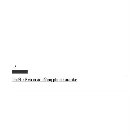
+
Xem nhanh
Thiết kế và in áo đồng phục karaoke