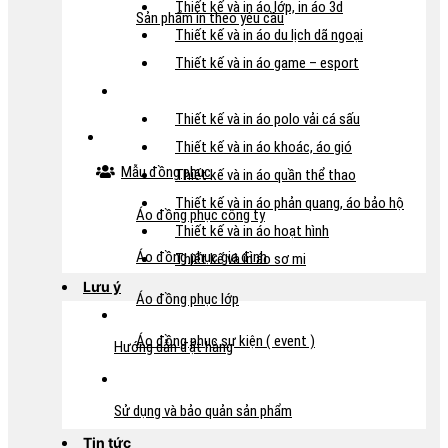
Thiết kế và in áo lớp, in áo 3d
Sản phẩm in theo yêu cầu
Thiết kế và in áo du lịch dã ngoại
Thiết kế và in áo game – esport
Thiết kế và in áo polo vải cá sấu
Thiết kế và in áo khoác, áo gió
Mẫu đồng phục
Thiết kế và in áo quần thể thao
Thiết kế và in áo phản quang, áo bảo hộ
Áo đồng phục công ty
Thiết kế và in áo hoạt hình
Áo đồng phục gia đình
Thiết kế và in áo sơ mi
Lưu ý
Áo đồng phục lớp
Áo đồng phục sự kiện ( event )
Hướng dẫn đặt hàng
Sử dụng và bảo quản sản phẩm
Tin tức