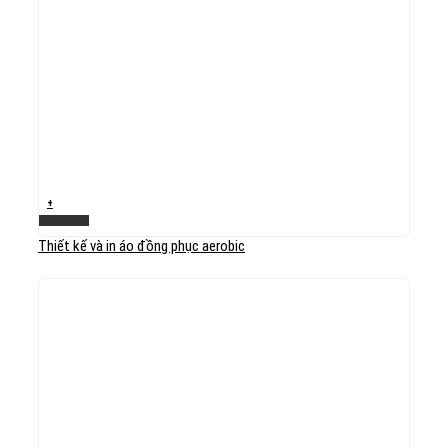
+
Xem nhanh
Thiết kế và in áo đồng phục aerobic