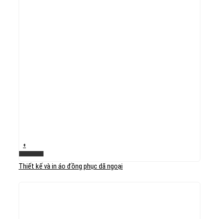
+
Xem nhanh
Thiết kế và in áo đồng phục dã ngoại