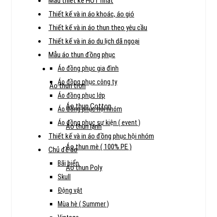
Mẫu thiết kế HOT nhất
Thiết kế và in áo khoác, áo gió
Thiết kế và in áo thun theo yêu cầu
Thiết kế và in áo du lịch dã ngoại
Mẫu áo thun đồng phục
Áo đồng phục gia đình
Áo đồng phục công ty
Áo thun trơn
Áo đồng phục lớp
Áo thun Cotton
Áo đồng phục hội nhóm
Áo đồng phục sự kiện ( event )
Áo thun lạnh
Thiết kế và in áo đồng phục hội nhóm
Áo thun mè ( 100% PE )
Chủ đề áo
Bãi biển
Áo thun Poly
Skull
Động vật
Mùa hè ( Summer )