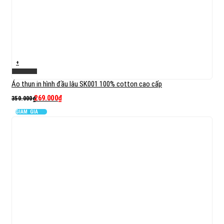
+
Xem nhanh
Áo thun in hình đầu lâu SK001 100% cotton cao cấp
269.000
₫
350.000
₫
GIẢM GIÁ