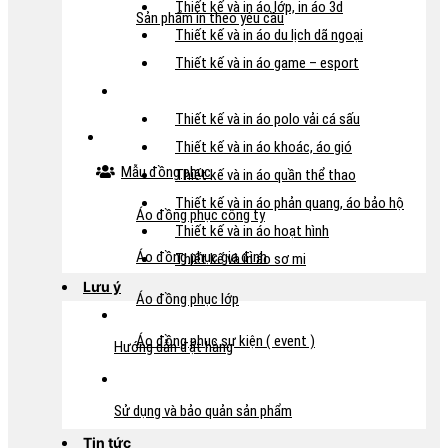
Thiết kế và in áo lớp, in áo 3d
Sản phẩm in theo yêu cầu
Thiết kế và in áo du lịch dã ngoại
Thiết kế và in áo game – esport
Thiết kế và in áo polo vải cá sấu
Thiết kế và in áo khoác, áo gió
Mẫu đồng phục
Thiết kế và in áo quần thể thao
Thiết kế và in áo phản quang, áo bảo hộ
Áo đồng phục công ty
Thiết kế và in áo hoạt hình
Áo đồng phục gia đình
Thiết kế và in áo sơ mi
Lưu ý
Áo đồng phục lớp
Áo đồng phục sự kiện ( event )
Hướng dẫn đặt hàng
Sử dụng và bảo quản sản phẩm
Tin tức