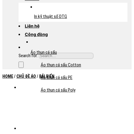
In kỹ thuật số DTG
Liên hệ
Cộng đồng
Áo thun cá sấu
Search for:
Áo thun cá sấu Cotton
HOME
/
CHỦ ĐỀ ÁO
/
BÃI BIỂN
Áo thun cá sấu PE
Áo thun cá sấu Poly