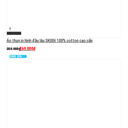
+
Xem nhanh
Áo thun in hình đầu lâu SK006 100% cotton cao cấp
269.000
₫
350.000
₫
GIẢM GIÁ