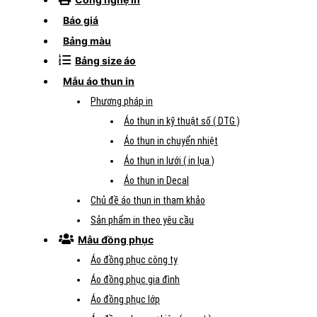
Báo giá
Bảng màu
Bảng size áo
Mẫu áo thun in
Phương pháp in
Áo thun in kỹ thuật số ( DTG )
Áo thun in chuyển nhiệt
Áo thun in lưới ( in lụa )
Áo thun in Decal
Chủ đề áo thun in tham khảo
Sản phẩm in theo yêu cầu
Mẫu đồng phục
Áo đồng phục công ty
Áo đồng phục gia đình
Áo đồng phục lớp