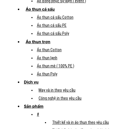
Áo đồng phục sự kiện ( event )
Áo thun cá sấu
Áo thun cá sấu Cotton
Áo thun cá sấu PE
Áo thun cá sấu Poly
Áo thun trơn
Áo thun Cotton
Áo thun lạnh
Áo thun mè ( 100% PE )
Áo thun Poly
Dịch vụ
May và in theo yêu cầu
Công nghệ in theo yêu cầu
Sản phẩm
#
Thiết kế và in áo thun theo yêu cầu