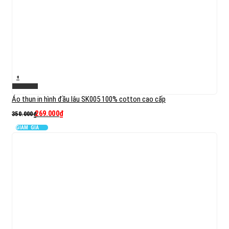
+
Xem nhanh
Áo thun in hình đầu lâu SK005 100% cotton cao cấp
269.000
₫
350.000
₫
GIẢM GIÁ