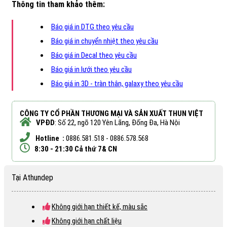
Thông tin tham khảo thêm:
Báo giá in DTG theo yêu cầu
Báo giá in chuyển nhiệt theo yêu cầu
Báo giá in Decal theo yêu cầu
Báo giá in lưới theo yêu cầu
Báo giá in 3D - tràn thân, galaxy theo yêu cầu
CÔNG TY CỔ PHẦN THƯƠNG MẠI VÀ SẢN XUẤT THUN VIỆT
VPĐD
: Số 22, ngõ 120 Yên Lãng, Đống Đa, Hà Nội
Hotline :
0886.581.518 - 0886.578.568
8:30 - 21:30 Cả thứ 7& CN
Tại Athundep
Không giới hạn thiết kế, màu sắc
Không giới hạn chất liệu