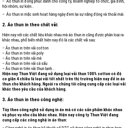
– Áo thun in đồng phục dành cho công ty, doanh nghiệp tổ chức, gia đình,
hội nhóm, sự kiện…
– Áo thun in mặc sinh hoạt hàng ngày đem lại sự năng động và thoải mái.
2. Áo thun in theo chất vải:
Hiện nay với các chất liệu khác nhau mà áo thun in cũng được phân loại ra
khác nhau, phổ biến nhất hiện nay đó là các chất vải sau:
– Áo thun in trên vải cotton
– Áo thun in trên vải poly
– Áo thun in trên vải mè
– Áo thun in trên vải cá sấu
– Áo thun in trên vải thun lạnh…
Hiện nay Thun Việt đang sử dụng loại vải thun 100% cotton có độ
co giãn 4 chiều là loại vải tốt nhất trên thị trường hiện nay để in áo
thun cho khách hàng. Ngoài ra chúng tôi cũng cung cấp các loại vải
khác theo yêu cầu của khách hàng.
3. Áo thun in theo công nghệ:
Tùy theo công nghệ sử dụng in áo mà có các sản phẩm khác nhau
và phục vụ nhu cầu khác nhau. Hiện nay công ty Thun Việt đang
cung cấp các công nghệ in áo thun: