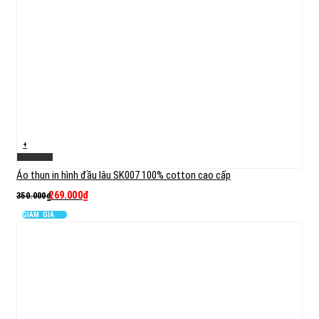
+
Xem nhanh
Áo thun in hình đầu lâu SK007 100% cotton cao cấp
269.000
₫
350.000
₫
GIẢM GIÁ