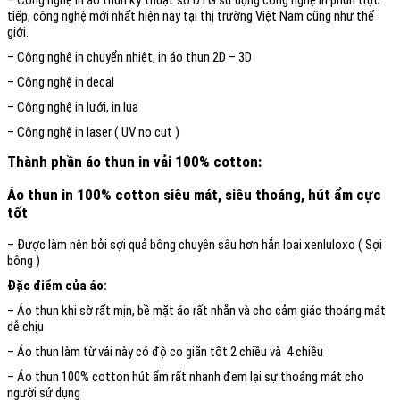
– Công nghệ in áo thun kỹ thuật số DTG sử dụng công nghệ in phun trực
tiếp, công nghệ mới nhất hiện nay tại thị trường Việt Nam cũng như thế
giới.
– Công nghệ in chuyển nhiệt, in áo thun 2D – 3D
– Công nghệ in decal
– Công nghệ in lưới, in lụa
– Công nghệ in laser ( UV no cut )
Thành phần áo thun in vải 100% cotton:
Áo thun in 100% cotton siêu mát, siêu thoáng, hút ẩm cực
tốt
– Được làm nên bởi sợi quả bông chuyên sâu hơn hẳn loại xenluloxo ( Sợi
bông )
Đặc điểm của áo:
– Áo thun khi sờ rất mịn, bề mặt áo rất nhẵn và cho cảm giác thoáng mát
dễ chịu
– Áo thun làm từ vải này có độ co giãn tốt 2 chiều và 4 chiều
– Áo thun 100% cotton hút ẩm rất nhanh đem lại sự thoáng mát cho
người sử dụng