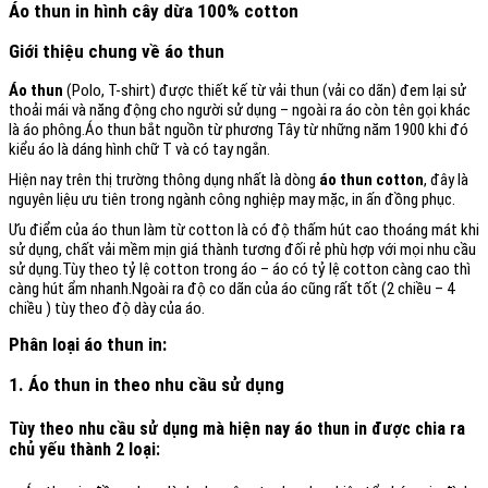
Áo thun in hình cây dừa 100% cotton
Giới thiệu chung về áo thun
Áo thun
(Polo, T-shirt) được thiết kế từ vải thun (vải co dãn) đem lại sử
thoải mái và năng động cho người sử dụng – ngoài ra áo còn tên gọi khác
là áo phông.Áo thun bắt nguồn từ phương Tây từ những năm 1900 khi đó
kiểu áo là dáng hình chữ T và có tay ngắn.
Hiện nay trên thị trường thông dụng nhất là dòng
áo thun cotton
, đây là
nguyên liệu ưu tiên trong ngành công nghiệp may mặc, in ấn đồng phục.
Ưu điểm của áo thun làm từ cotton là có độ thấm hút cao thoáng mát khi
sử dụng, chất vải mềm mịn giá thành tương đối rẻ phù hợp với mọi nhu cầu
sử dụng.Tùy theo tỷ lệ cotton trong áo – áo có tỷ lệ cotton càng cao thì
càng hút ẩm nhanh.Ngoài ra độ co dãn của áo cũng rất tốt (2 chiều – 4
chiều ) tùy theo độ dày của áo.
Phân loại áo thun in:
1. Áo thun in theo nhu cầu sử dụng
Tùy theo nhu cầu sử dụng mà hiện nay áo thun in được chia ra
chủ yếu thành 2 loại: