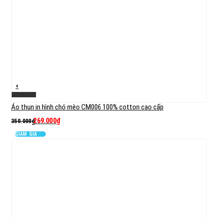
+
Xem nhanh
Áo thun in hình chó mèo CM006 100% cotton cao cấp
269.000
₫
350.000
₫
GIẢM GIÁ