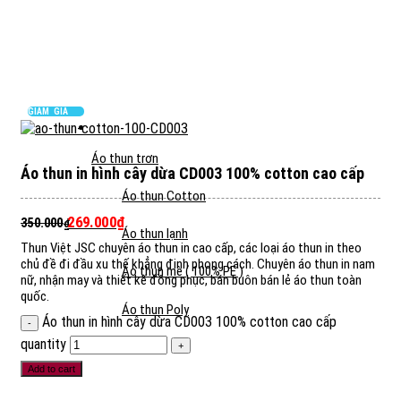
GIẢM GIÁ
Áo thun trơn
Áo thun in hình cây dừa CD003 100% cotton cao cấp
Áo thun Cotton
269.000
₫
350.000
₫
Áo thun lạnh
Thun Việt JSC chuyên áo thun in cao cấp, các loại áo thun in theo
chủ đề đi đầu xu thế khẳng định phong cách. Chuyên áo thun in nam
Áo thun mè ( 100% PE )
nữ, nhận may và thiết kế đồng phục, bán buôn bán lẻ áo thun toàn
quốc.
Áo thun Poly
Áo thun in hình cây dừa CD003 100% cotton cao cấp
quantity
Add to cart