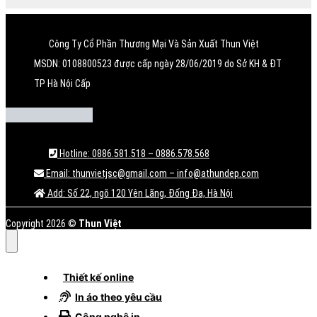
Công Ty Cổ Phần Thương Mại Và Sản Xuất Thun Việt
MSDN: 0108800523 được cấp ngày 28/06/2019 do Sở KH & ĐT
TP Hà Nội Cấp
Hotline: 0886.581.518 – 0886.578.568
Email: thunvietjsc@gmail.com – info@athundep.com
Add: Số 22, ngõ 120 Yên Lãng, Đống Đa, Hà Nội
Copyright 2026 ©
Thun Việt
Thiết kế online
In áo theo yêu cầu
Công nghệ in